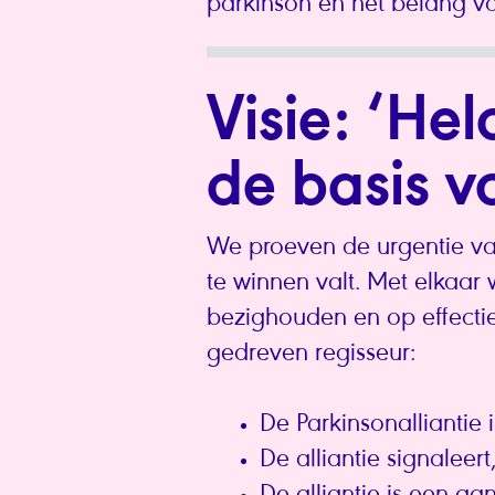
parkinson en het belang v
Visie: ‘He
de basis v
We proeven de urgentie van
te winnen valt. Met elkaar 
bezighouden en op effectiev
gedreven regisseur:
De Parkinsonalliantie 
De alliantie signaleert,