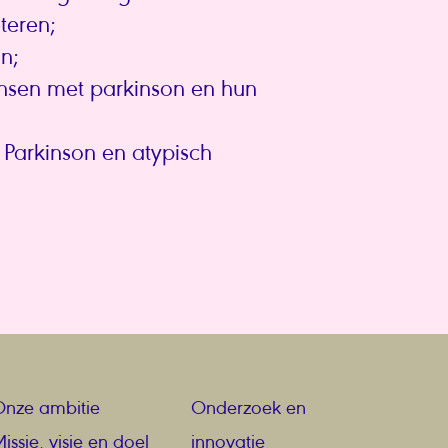
teren;
n;
nsen met parkinson en hun
 Parkinson en atypisch
Onze ambitie
Onderzoek en
issie, visie en doel
innovatie