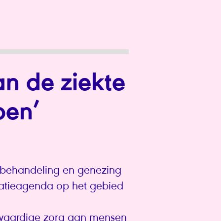
n de ziekte
elpen’
 behandeling en genezing
vatieagenda op het gebied
gwaardige zorg aan mensen