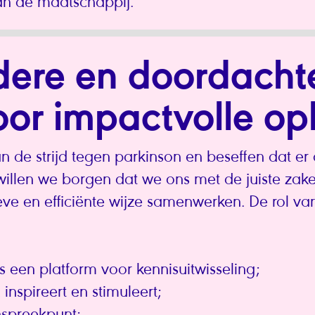
an de maatschappij.
ldere en doordachte
oor impactvolle op
 de strijd tegen parkinson en beseffen dat er 
willen we borgen dat we ons met de juiste zaken
e en efficiënte wijze samenwerken. De rol van 
is een platform voor kennisuitwisseling;
 inspireert en stimuleert;